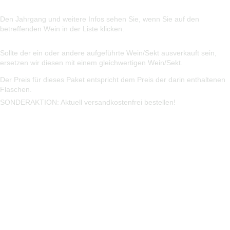
Den Jahrgang und weitere Infos sehen Sie, wenn Sie auf den
betreffenden Wein in der Liste klicken.
Sollte der ein oder andere aufgeführte Wein/Sekt ausverkauft sein,
ersetzen wir diesen mit einem gleichwertigen Wein/Sekt.
Der Preis für dieses Paket entspricht dem Preis der darin enthaltenen
Flaschen.
SONDERAKTION: Aktuell versandkostenfrei bestellen!
Weitere Empfehlungen aus unserem Sortiment
Fußzeilenmenü
€115,50
Suche
Versand & Lieferung
Rabatt Infos
Impressum
Wei
Datenschutzhinweis
Widerrufsbelehrung
Vertrag widerrufen