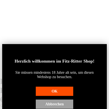
Herzlich willkommen im Fitz-Ritter Shop!
Sie müssen mindestens 18 Jahre alt sein, um diese
n
Webs
hop
zu besuchen.
Probierpaket "Trockene
Klassiker"
OK
€115,50
Abbrechen
Grundpreis
€25,67/l
Menge
Menge