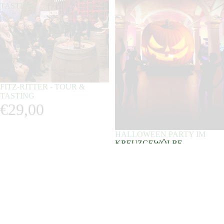
TASTING
FITZ-RITTER - TOUR &
TASTING
€29,00
HALLOWEEN PARTY IM
KREUZGEWÖLBE
€17,00
Fußzeilenmenü
Suche
Versand & Lieferung
Wei
Rabatt Infos
Impressum