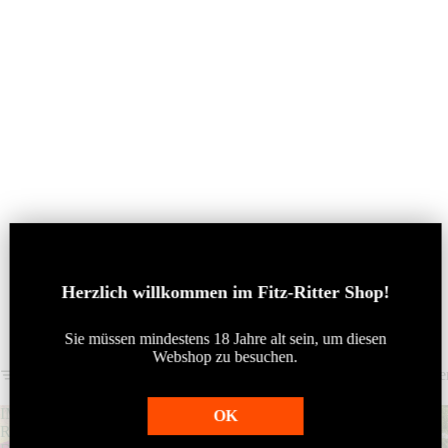
Herzlich willkommen im Fitz-Ritter Shop!
Tickets
Sie müssen mindestens 18 Jahre alt sein, um diese
n
Webs
hop
zu besuchen.
Filtern
Spaltenraste
IM
WINE
OK
RAUSCH
PICNIC