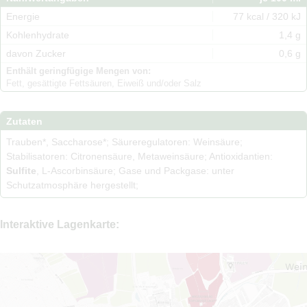
Energie
77 kcal / 320 kJ
Kohlenhydrate
1,4 g
davon Zucker
0,6 g
Enthält geringfügige Mengen von:
Fett, gesättigte Fettsäuren, Eiweiß und/oder Salz
Zutaten
Trauben*, Saccharose*; Säureregulatoren: Weinsäure;
Stabilisatoren: Citronensäure, Metaweinsäure; Antioxidantien:
Sulfite
, L-Ascorbinsäure; Gase und Packgase: unter
Schutzatmosphäre hergestellt;
Interaktive Lagenkarte:
Wei