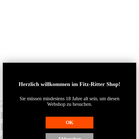
Herzlich willkommen im Fitz-Ritter Shop!
Sie müssen mindestens 18 Jahre alt sein, um diese
n
2021 Dürkheimer Hochbenn
Webs
hop
zu besuchen.
Riesling extra brut Sekt (0,75
OK
Ltr.)
€20,00
Abbrechen