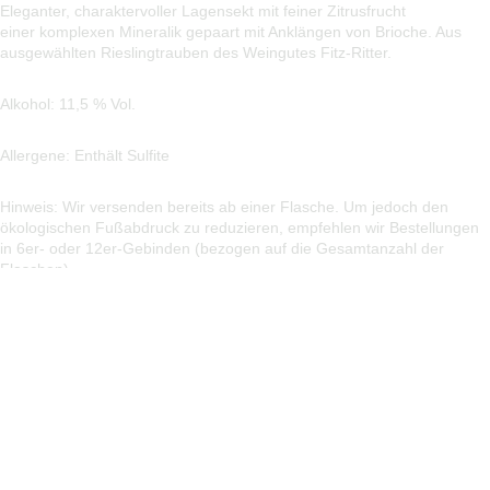
Eleganter, charaktervoller Lagensekt mit feiner Zitrusfrucht
einer komplexen Mineralik gepaart mit Anklängen von Brioche. Aus
ausgewählten Rieslingtrauben des Weingutes Fitz-Ritter.
Alkohol: 11,5 % Vol.
Allergene: Enthält Sulfite
Hinweis: Wir versenden bereits ab einer Flasche. Um jedoch den
ökologischen Fußabdruck zu reduzieren, empfehlen wir Bestellungen
in 6er- oder 12er-Gebinden (bezogen auf die Gesamtanzahl der
Flaschen).
Weitere Empfehlungen aus unserem Sortiment
Fußzeilenmenü
€20,00
Suche
Versand & Lieferung
Rabatt Infos
Wei
Impressum
Datenschutzhinweis