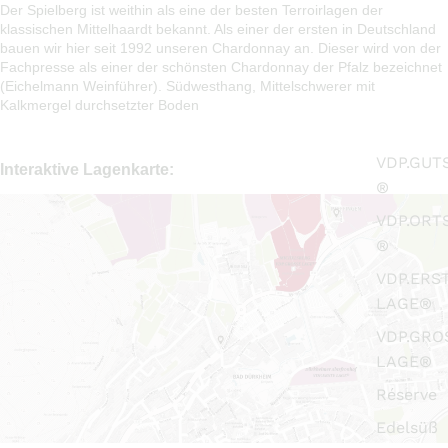
Der Spielberg ist weithin als eine der besten Terroirlagen der
klassischen Mittelhaardt bekannt. Als einer der ersten in Deutschland
bauen wir hier seit 1992 unseren Chardonnay an. Dieser wird von der
Fachpresse als einer der schönsten Chardonnay der Pfalz bezeichnet
(Eichelmann Weinführer). Südwesthang, Mittelschwerer mit
Kalkmergel durchsetzter Boden
VDP.GUT
Interaktive Lagenkarte:
®
VDP.ORT
®
VDP.ERS
LAGE®
VDP.GRO
LAGE®
Réserve
Edelsüß